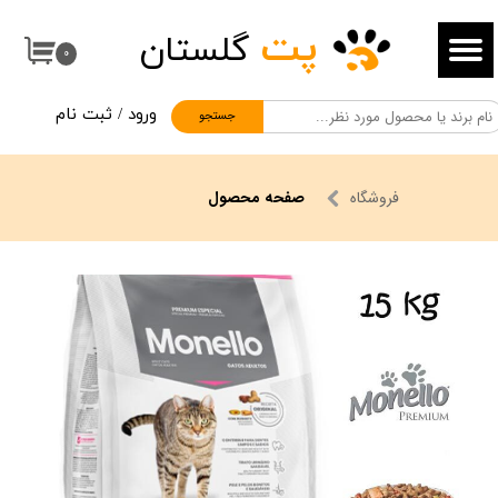
پت
گلستان
حساب کاربری من
۰
تغییر گذر واژه
ورود
/
ثبت نام
جستجو
سفارشات
خروج از حساب کاربری
فروشگاه
صفحه محصول