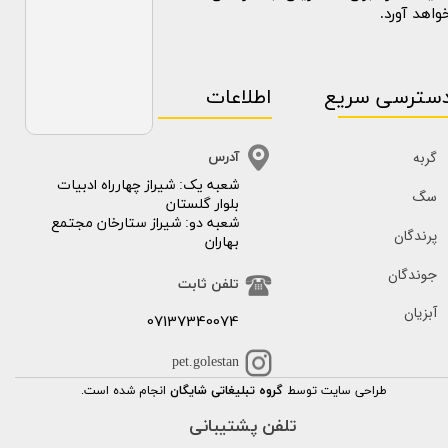
واهد آورد.
سترسی سریع
اطلاعات
گربه
آدرس
​​شعبه یک: شیراز چهارراه ادبیات
سگ
بلوار گلستان
شعبه دو: شیراز ستارخان مجتمع
پرندگان
بهاران
جوندگان
تلفن ثابت
آبزیان
07137340074
pet.golestan
طراحی سایت توسط
گروه تبلیغاتی شایگان
انجام شده است.
تلفن پشتیبانی