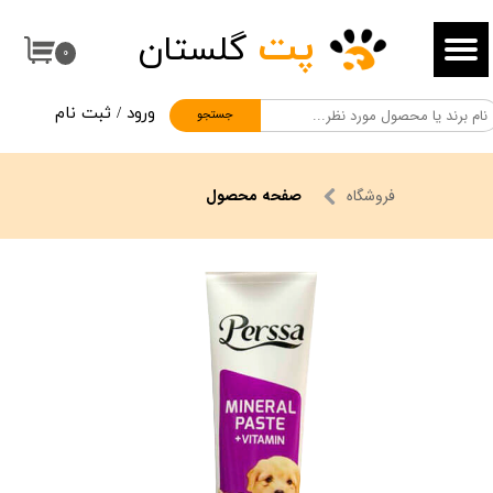
پت
گلستان
حساب کاربری من
۰
تغییر گذر واژه
ورود
/
ثبت نام
جستجو
سفارشات
خروج از حساب کاربری
فروشگاه
صفحه محصول