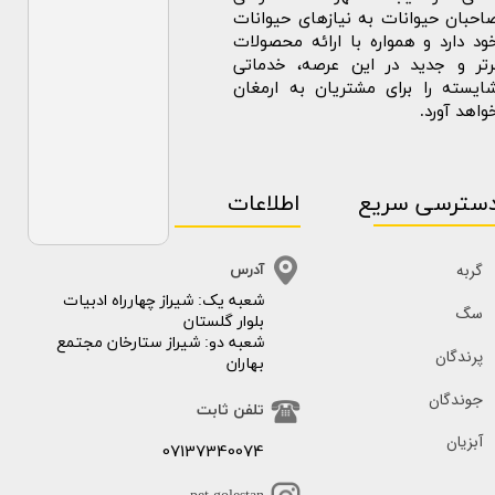
احبان حیوانات به نیازهای حیوانات
ود دارد و همواره با ارائه محصولات
رتر و جدید در این عرصه، خدماتی
ایسته را برای مشتریان به ارمغان
واهد آورد.
سترسی سریع
اطلاعات
گربه
آدرس
​​شعبه یک: شیراز چهارراه ادبیات
سگ
بلوار گلستان
شعبه دو: شیراز ستارخان مجتمع
پرندگان
بهاران
جوندگان
تلفن ثابت
آبزیان
07137340074