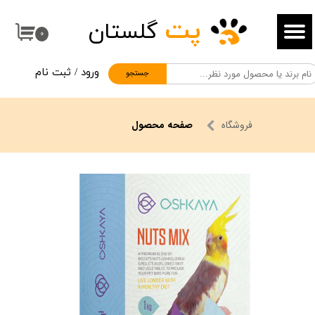
پت
گلستان
حساب کاربری من
۰
تغییر گذر واژه
ورود
/
ثبت نام
جستجو
سفارشات
خروج از حساب کاربری
فروشگاه
صفحه محصول