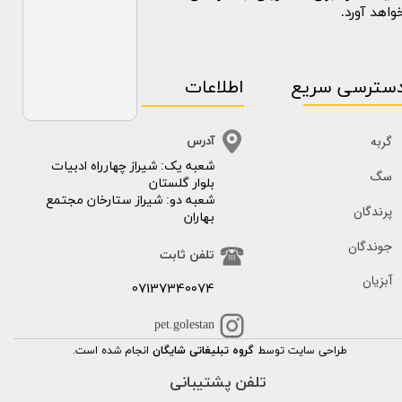
واهد آورد.
سترسی سریع
اطلاعات
گربه
آدرس
​​شعبه یک: شیراز چهارراه ادبیات
سگ
بلوار گلستان
شعبه دو: شیراز ستارخان مجتمع
پرندگان
بهاران
جوندگان
تلفن ثابت
آبزیان
07137340074
pet.golestan
طراحی سایت توسط
گروه تبلیغاتی شایگان
انجام شده است.
تلفن پشتیبانی