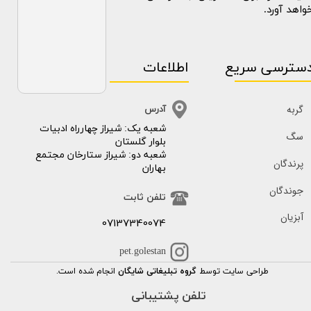
واهد آورد.
سترسی سریع
اطلاعات
گربه
آدرس
​​شعبه یک: شیراز چهارراه ادبیات
سگ
بلوار گلستان
شعبه دو: شیراز ستارخان مجتمع
پرندگان
بهاران
جوندگان
تلفن ثابت
آبزیان
07137340074
pet.golestan
طراحی سایت توسط
گروه تبلیغاتی شایگان
انجام شده است.
تلفن پشتیبانی