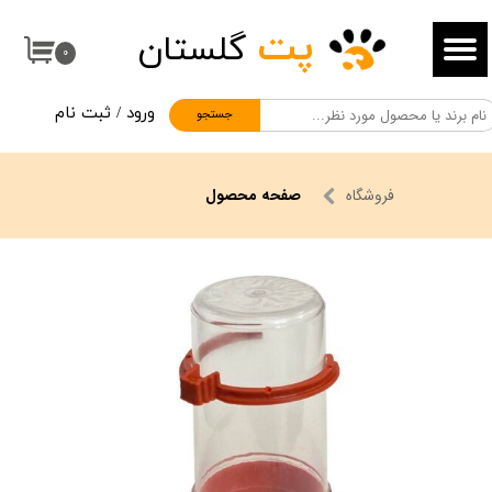
پت
گلستان
حساب کاربری من
۰
تغییر گذر واژه
ورود
/
ثبت نام
جستجو
سفارشات
خروج از حساب کاربری
فروشگاه
صفحه محصول