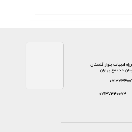
راه ادبیات بلوار گلستان
خان مجتمع بهاران
071373400
07137340074