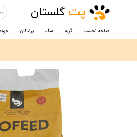
پت
گلستان
صفحه نخست
گربه
سگ
پرندگان
جوند