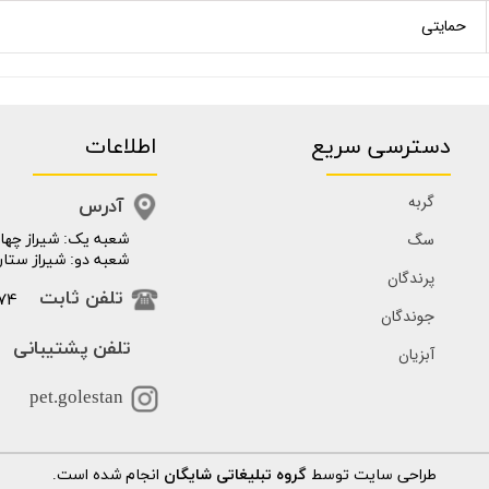
حمایتی
دسترسی سریع
اطلاعات
گربه
آدرس
سگ
​​شعبه یک: شیراز چهار
شعبه دو: شیراز ستار
پرندگان
74
تلفن ثابت
جوندگان
تلفن پشتیبانی
آبزیان
pet.golestan
طراحی سایت توسط
گروه تبلیغاتی شایگان
انجام شده است.