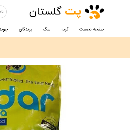
پت
گلستان
صفحه نخست
گربه
سگ
پرندگان
جوند