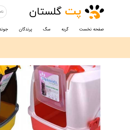
پت
گلستان
صفحه نخست
گربه
سگ
پرندگان
جوند