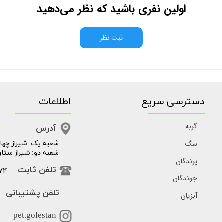
اولین نفری باشید که نظر می‌دهید
ثبت نظر
دسترسی سریع
اطلاعات
گربه
آدرس
سگ
​​شعبه یک: شیراز چهار
شعبه دو: شیراز ستار
پرندگان
74
تلفن ثابت
جوندگان
تلفن پشتیبانی
آبزیان
pet.golestan