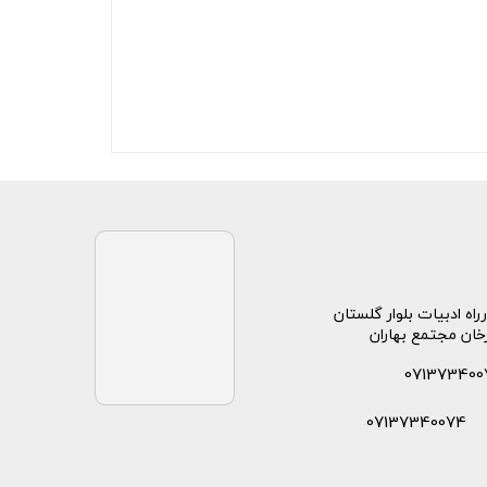
راه ادبیات بلوار گلستان
خان مجتمع بهاران
071373400
07137340074