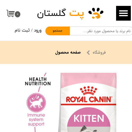
پت
گلستان
حساب کاربری من
۰
تغییر گذر واژه
ورود
/
ثبت نام
جستجو
سفارشات
خروج از حساب کاربری
فروشگاه
صفحه محصول