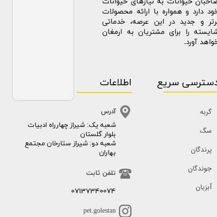
احبان حیوانات به نیازهای حیوانات
ود دارد و همواره با ارائه محصولات
رتر و جدید در این عرصه، خدماتی
ایسته را برای مشتریان به ارمغان
واهد آورد.
سترسی سریع
اطلاعات
گربه
آدرس
​​شعبه یک: شیراز چهارراه ادبیات
سگ
بلوار گلستان
شعبه دو: شیراز ستارخان مجتمع
پرندگان
بهاران
جوندگان
تلفن ثابت
آبزیان
07137340074
pet.golestan