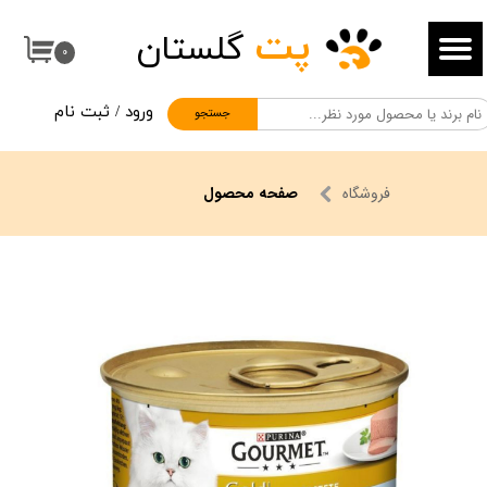
پت
گلستان
حساب کاربری من
۰
تغییر گذر واژه
ورود
/
ثبت نام
جستجو
سفارشات
خروج از حساب کاربری
فروشگاه
صفحه محصول