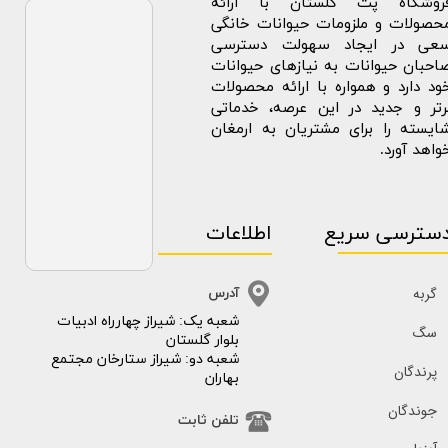
روشگاه پت گلستان با ارائه
حصولات و ملزومات حیوانات خانگی
عی در ایجاد سهولت دسترسی
احبان حیوانات به نیازهای حیوانات
ود دارد و همواره با ارائه محصولات
رتر و جدید در این عرصه، خدماتی
ایسته را برای مشتریان به ارمغان
واهد آورد.
سترسی سریع
اطلاعات
گربه
آدرس
​​شعبه یک: شیراز چهارراه ادبیات
سگ
بلوار گلستان
شعبه دو: شیراز ستارخان مجتمع
پرندگان
بهاران
جوندگان
تلفن ثابت