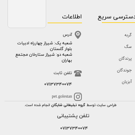
سترسی سریع
اطلاعات
گربه
آدرس
​​شعبه یک: شیراز چهارراه ادبیات
سگ
بلوار گلستان
شعبه دو: شیراز ستارخان مجتمع
پرندگان
بهاران
جوندگان
تلفن ثابت
آبزیان
07137340074
pet.golestan
طراحی سایت توسط
گروه تبلیغاتی شایگان
انجام شده است.
تلفن پشتیبانی
07137340074