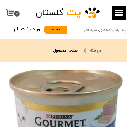
پت
گلستان
حساب کاربری من
۰
تغییر گذر واژه
ورود
/
ثبت نام
جستجو
سفارشات
خروج از حساب کاربری
فروشگاه
صفحه محصول