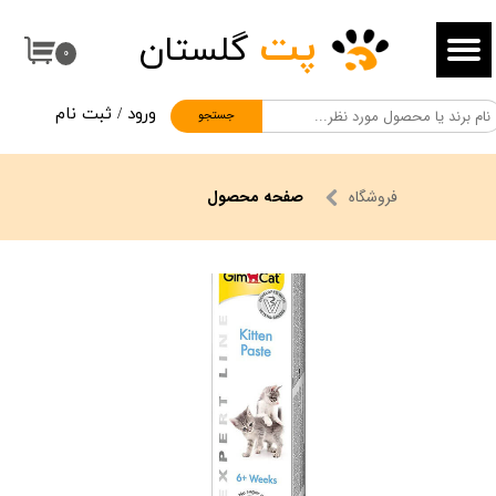
پت
گلستان
حساب کاربری من
۰
تغییر گذر واژه
ورود
/
ثبت نام
جستجو
سفارشات
خروج از حساب کاربری
فروشگاه
صفحه محصول