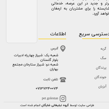
رتر و جدید در این عرصه، خدماتی
ایسته را برای مشتریان به ارمغان
واهد آورد.
سترسی سریع
اطلاعات
گربه
آدرس
​​شعبه یک: شیراز چهارراه ادبیات
سگ
بلوار گلستان
شعبه دو: شیراز ستارخان مجتمع
پرندگان
بهاران
جوندگان
تلفن ثابت
آبزیان
07137340074
pet.golestan
طراحی سایت توسط
گروه تبلیغاتی شایگان
انجام شده است.