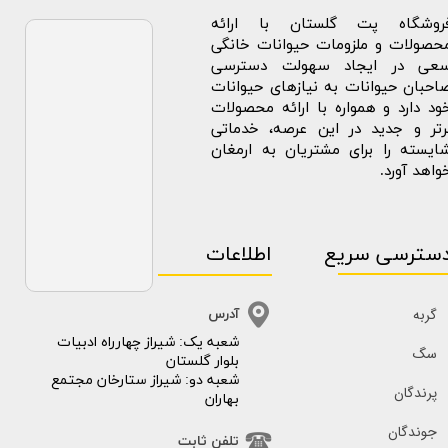
روشگاه پت گلستان با ارائه
حصولات و ملزومات حیوانات خانگی
عی در ایجاد سهولت دسترسی
احبان حیوانات به نیازهای حیوانات
ود دارد و همواره با ارائه محصولات
رتر و جدید در این عرصه، خدماتی
ایسته را برای مشتریان به ارمغان
واهد آورد.
سترسی سریع
اطلاعات
گربه
آدرس
​​شعبه یک: شیراز چهارراه ادبیات
سگ
بلوار گلستان
شعبه دو: شیراز ستارخان مجتمع
پرندگان
بهاران
جوندگان
تلفن ثابت