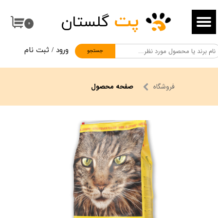
پت
گلستان
حساب کاربری من
۰
تغییر گذر واژه
ورود
/
ثبت نام
جستجو
سفارشات
خروج از حساب کاربری
فروشگاه
صفحه محصول