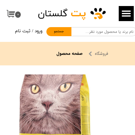
پت
گلستان
حساب کاربری من
۰
تغییر گذر واژه
ورود
/
ثبت نام
جستجو
سفارشات
خروج از حساب کاربری
فروشگاه
صفحه محصول