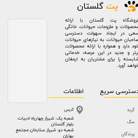
پت
گلستان
روشگاه پت گلستان با ارائه
حصولات و ملزومات حیوانات خانگی
عی در ایجاد سهولت دسترسی
احبان حیوانات به نیازهای حیوانات
ود دارد و همواره با ارائه محصولات
رتر و جدید در این عرصه، خدماتی
ایسته را برای مشتریان به ارمغان
واهد آورد.
سترسی سریع
اطلاعات
گربه
آدرس
​​شعبه یک: شیراز چهارراه ادبیات
سگ
بلوار گلستان
شعبه دو: شیراز ستارخان مجتمع
پرندگان
بهاران