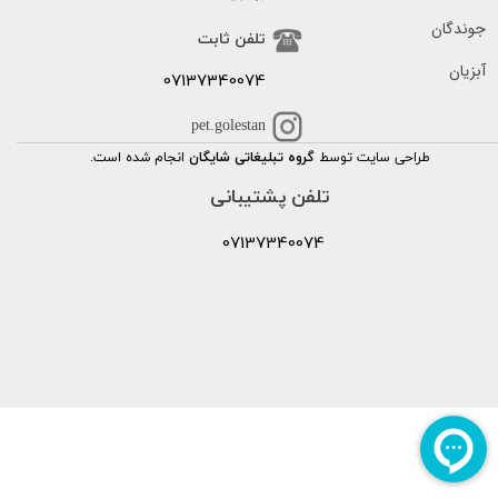
جوندگان
تلفن ثابت
آبزیان
07137340074
pet.golestan
طراحی سایت توسط
گروه تبلیغاتی شایگان
انجام شده است.
تلفن پشتیبانی
07137340074