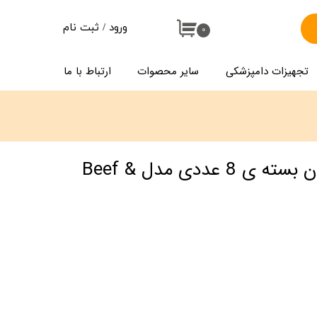
ورود
/
ثبت نام
۰
حساب کاربری من
تجهیزات دامپزشکی
سایر محصوات
ارتباط با ما
تغییر گذر واژه
سفارشات
خروج از حساب کاربری
بستنی گربه وینستون بسته ی 8 عددی مدل Beef &