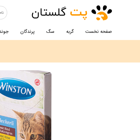
پت
گلستان
صفحه نخست
گربه
سگ
پرندگان
جوند