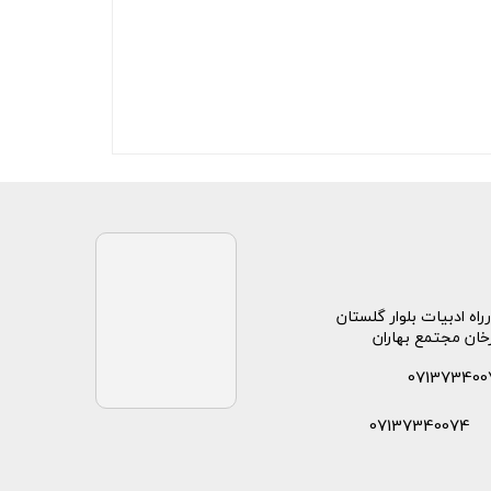
راه ادبیات بلوار گلستان
خان مجتمع بهاران
071373400
07137340074