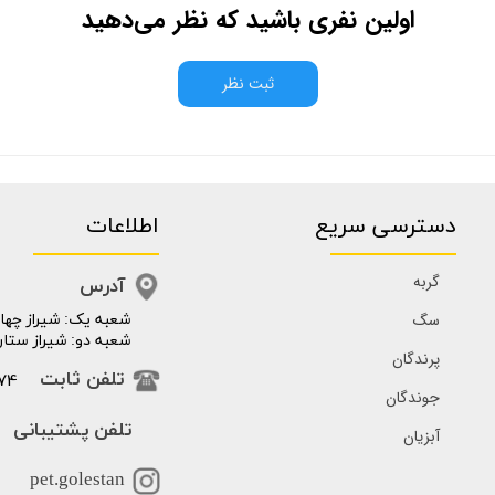
اولین نفری باشید که نظر می‌دهید
ثبت نظر
دسترسی سریع
اطلاعات
گربه
آدرس
سگ
​​شعبه یک: شیراز چهار
شعبه دو: شیراز ستار
پرندگان
74
تلفن ثابت
جوندگان
تلفن پشتیبانی
آبزیان
pet.golestan