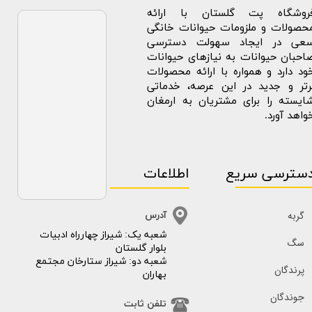
روشگاه پت گلستان با ارائه
حصولات و ملزومات حیوانات خانگی
عی در ایجاد سهولت دسترسی
احبان حیوانات به نیازهای حیوانات
ود دارد و همواره با ارائه محصولات
رتر و جدید در این عرصه، خدماتی
ایسته را برای مشتریان به ارمغان
واهد آورد.
سترسی سریع
اطلاعات
گربه
آدرس
​​شعبه یک: شیراز چهارراه ادبیات
سگ
بلوار گلستان
شعبه دو: شیراز ستارخان مجتمع
پرندگان
بهاران
جوندگان
تلفن ثابت