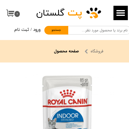
پت
گلستان
حساب کاربری من
۰
تغییر گذر واژه
ورود
/
ثبت نام
جستجو
سفارشات
خروج از حساب کاربری
فروشگاه
صفحه محصول