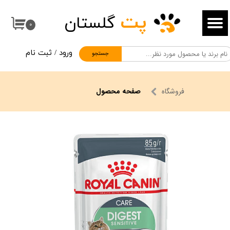
پت
گلستان
حساب کاربری من
۰
تغییر گذر واژه
ورود
/
ثبت نام
جستجو
سفارشات
خروج از حساب کاربری
فروشگاه
صفحه محصول