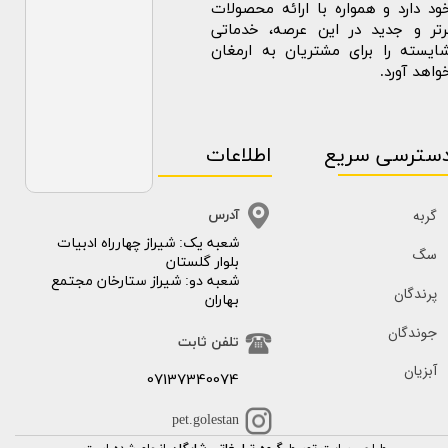
ود دارد و همواره با ارائه محصولات
رتر و جدید در این عرصه، خدماتی
ایسته را برای مشتریان به ارمغان
واهد آورد.
سترسی سریع
اطلاعات
گربه
آدرس
​​شعبه یک: شیراز چهارراه ادبیات
سگ
بلوار گلستان
شعبه دو: شیراز ستارخان مجتمع
پرندگان
بهاران
جوندگان
تلفن ثابت
آبزیان
07137340074
pet.golestan