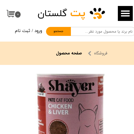
پت
گلستان
حساب کاربری من
۰
تغییر گذر واژه
ورود
/
ثبت نام
جستجو
سفارشات
خروج از حساب کاربری
فروشگاه
صفحه محصول