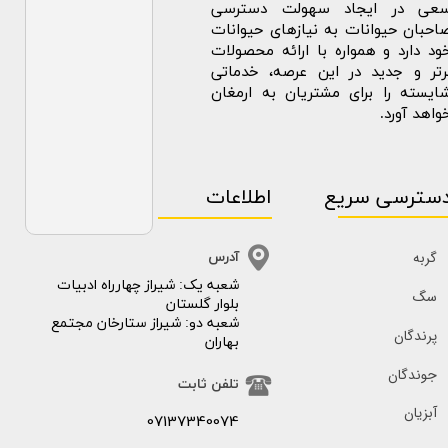
عی در ایجاد سهولت دسترسی
احبان حیوانات به نیازهای حیوانات
ود دارد و همواره با ارائه محصولات
رتر و جدید در این عرصه، خدماتی
ایسته را برای مشتریان به ارمغان
واهد آورد.
سترسی سریع
اطلاعات
گربه
آدرس
​​شعبه یک: شیراز چهارراه ادبیات
سگ
بلوار گلستان
شعبه دو: شیراز ستارخان مجتمع
پرندگان
بهاران
جوندگان
تلفن ثابت
آبزیان
07137340074