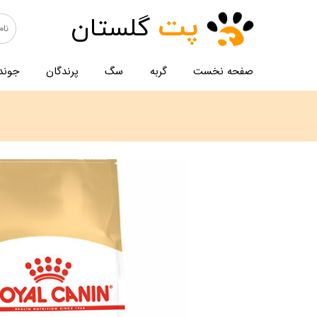
پت
گلستان
صفحه نخست
گربه
سگ
پرندگان
جوند