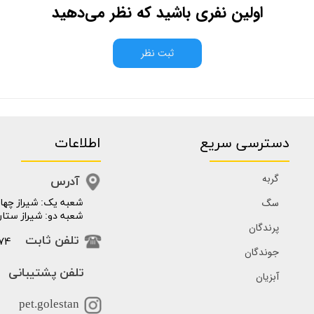
اولین نفری باشید که نظر می‌دهید
ثبت نظر
دسترسی سریع
اطلاعات
گربه
آدرس
سگ
​​شعبه یک: شیراز چهار
شعبه دو: شیراز ستار
پرندگان
74
تلفن ثابت
جوندگان
تلفن پشتیبانی
آبزیان
pet.golestan