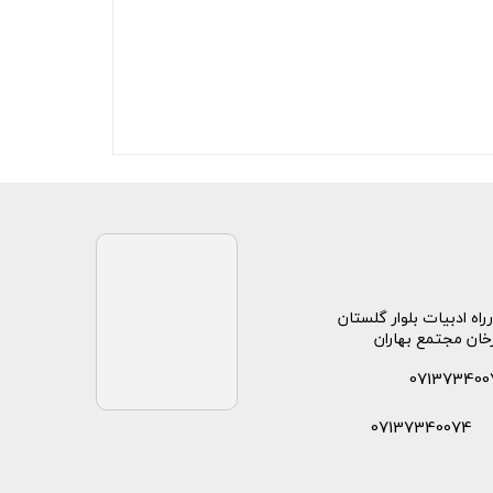
راه ادبیات بلوار گلستان
خان مجتمع بهاران
071373400
07137340074