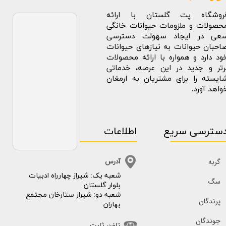
روشگاه پت گلستان با ارائه
حصولات و ملزومات حیوانات خانگی
عی در ایجاد سهولت دسترسی
احبان حیوانات به نیازهای حیوانات
ود دارد و همواره با ارائه محصولات
رتر و جدید در این عرصه، خدماتی
ایسته را برای مشتریان به ارمغان
واهد آورد.
سترسی سریع
اطلاعات
گربه
آدرس
​​شعبه یک: شیراز چهارراه ادبیات
سگ
بلوار گلستان
شعبه دو: شیراز ستارخان مجتمع
پرندگان
بهاران
جوندگان
تلفن ثابت