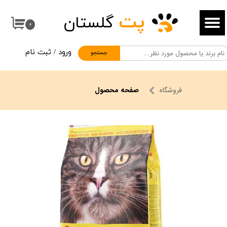
پت
گلستان
حساب کاربری من
۰
تغییر گذر واژه
ورود
/
ثبت نام
جستجو
سفارشات
خروج از حساب کاربری
فروشگاه
صفحه محصول