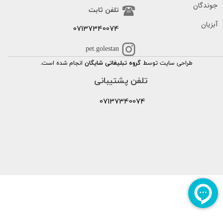
جوندگان
تلفن ثابت
آبزیان
07137340074
pet.golestan
طراحی سایت توسط
گروه تبلیغاتی شایگان
انجام شده است.
تلفن پشتیبانی
07137340074