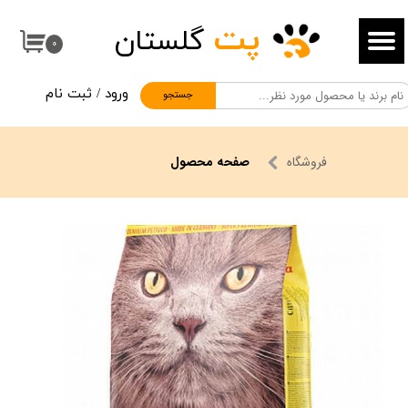
پت
گلستان
حساب کاربری من
۰
تغییر گذر واژه
ورود
/
ثبت نام
جستجو
سفارشات
خروج از حساب کاربری
فروشگاه
صفحه محصول