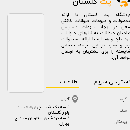
پت
گلستان
روشگاه پت گلستان با ارائه
حصولات و ملزومات حیوانات خانگی
عی در ایجاد سهولت دسترسی
احبان حیوانات به نیازهای حیوانات
ود دارد و همواره با ارائه محصولات
رتر و جدید در این عرصه، خدماتی
ایسته را برای مشتریان به ارمغان
واهد آورد.
سترسی سریع
اطلاعات
گربه
آدرس
​​شعبه یک: شیراز چهارراه ادبیات
سگ
بلوار گلستان
شعبه دو: شیراز ستارخان مجتمع
پرندگان
بهاران