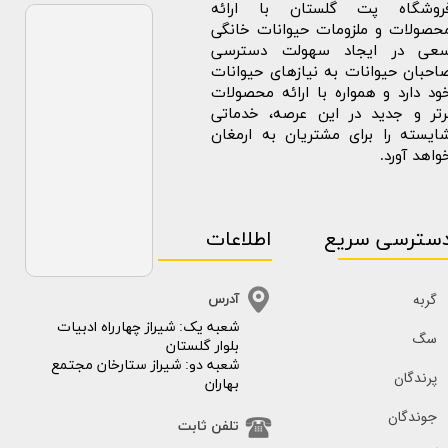
روشگاه پت گلستان با ارائه
حصولات و ملزومات حیوانات خانگی
عی در ایجاد سهولت دسترسی
احبان حیوانات به نیازهای حیوانات
ود دارد و همواره با ارائه محصولات
رتر و جدید در این عرصه، خدماتی
ایسته را برای مشتریان به ارمغان
واهد آورد.
سترسی سریع
اطلاعات
گربه
آدرس
​​شعبه یک: شیراز چهارراه ادبیات
سگ
بلوار گلستان
شعبه دو: شیراز ستارخان مجتمع
پرندگان
بهاران
جوندگان
تلفن ثابت