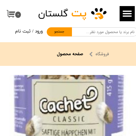
پت
گلستان
حساب کاربری من
۰
تغییر گذر واژه
ورود
/
ثبت نام
جستجو
سفارشات
خروج از حساب کاربری
فروشگاه
صفحه محصول