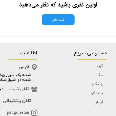
اولین نفری باشید که نظر می‌دهید
ثبت نظر
دسترسی سریع
اطلاعات
گربه
آدرس
سگ
​​شعبه یک: شیراز چهار
شعبه دو: شیراز ستار
پرندگان
74
تلفن ثابت
جوندگان
تلفن پشتیبانی
آبزیان
pet.golestan