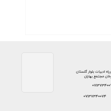
راه ادبیات بلوار گلستان
خان مجتمع بهاران
071373400
07137340074