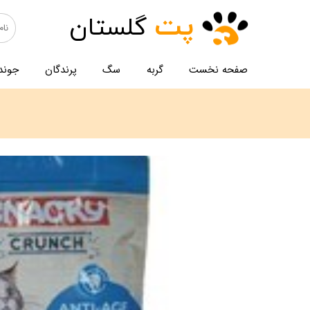
پت
گلستان
صفحه نخست
گربه
سگ
پرندگان
جوند