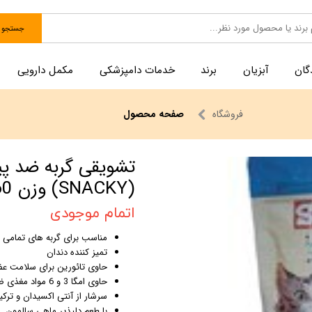
جستجو
گان
آبزیان
برند
خدمات دامپزشکی
مکمل دارویی
فروشگاه
صفحه محصول
تشویقی گربه ضد پی
(SNACKY) وزن 60گرم
اتمام موجودی
مناسب برای گربه های تمامی ن
تمیز کننده دندان
حاوی تائورین برای سلامت ع
حاوی امگا 3 و 6 مواد مغذی ضروری گربه
سرشار از آنتی اکسیدان و ترک
با طعم دلپذیر ماهی سالمون