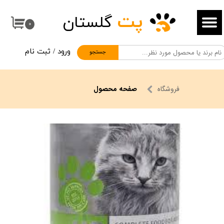
پت
گلستان
حساب کاربری من
۰
تغییر گذر واژه
ورود
/
ثبت نام
جستجو
سفارشات
خروج از حساب کاربری
فروشگاه
صفحه محصول