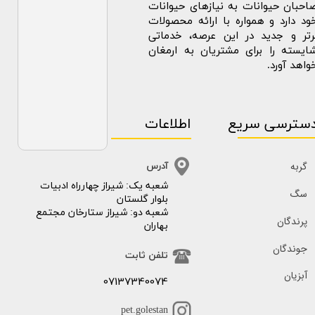
احبان حیوانات به نیازهای حیوانات
ود دارد و همواره با ارائه محصولات
رتر و جدید در این عرصه، خدماتی
ایسته را برای مشتریان به ارمغان
واهد آورد.
سترسی سریع
اطلاعات
گربه
آدرس
​​شعبه یک: شیراز چهارراه ادبیات
سگ
بلوار گلستان
شعبه دو: شیراز ستارخان مجتمع
پرندگان
بهاران
جوندگان
تلفن ثابت
آبزیان
07137340074
pet.golestan