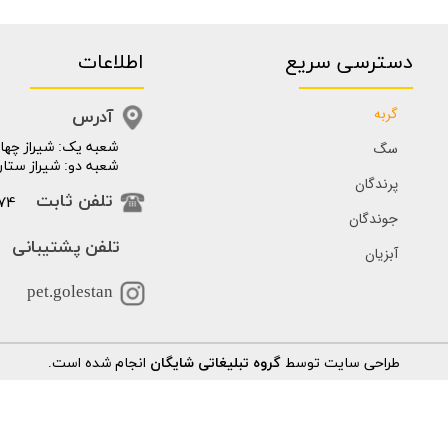
دسترسی سریع
اطلاعات
گربه
آدرس
سگ
​​شعبه یک: شیراز چهار
شعبه دو: شیراز ستار
پرندگان
74
تلفن ثابت
جوندگان
تلفن پشتیبانی
آبزیان
pet.golestan
طراحی سایت توسط
گروه تبلیغاتی شایگان
انجام شده است.