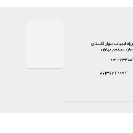
راه ادبیات بلوار گلستان
خان مجتمع بهاران
071373400
07137340074