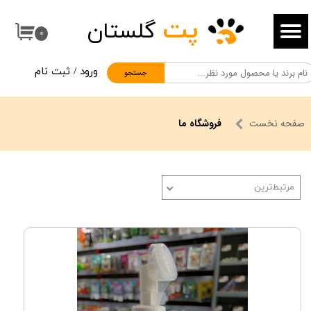
پت
گلستان
حساب کاربری من
۰
تغییر گذر واژه
ورود
/
ثبت نام
جستجو
سفارشات
خروج از حساب کاربری
صفحه نخست
فروشگاه ما
مرتبط‌ترین