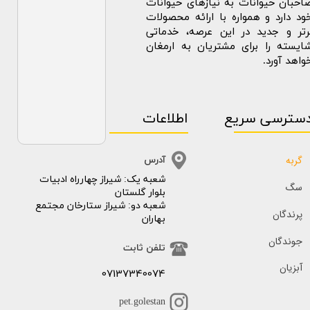
احبان حیوانات به نیازهای حیوانات
ود دارد و همواره با ارائه محصولات
رتر و جدید در این عرصه، خدماتی
ایسته را برای مشتریان به ارمغان
واهد آورد.
سترسی سریع
اطلاعات
گربه
آدرس
​​شعبه یک: شیراز چهارراه ادبیات
سگ
بلوار گلستان
شعبه دو: شیراز ستارخان مجتمع
پرندگان
بهاران
جوندگان
تلفن ثابت
آبزیان
07137340074
pet.golestan