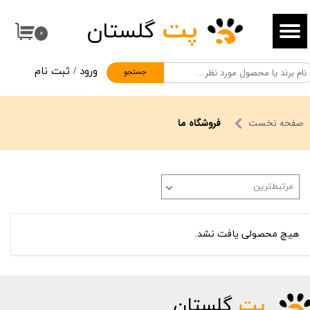
پت
گلستان
حساب کاربری من
۰
تغییر گذر واژه
ورود
/
ثبت نام
جستجو
سفارشات
خروج از حساب کاربری
صفحه نخست
فروشگاه ما
مرتبط‌ترین
هیچ محصولی یافت نشد.
پت
گلستان