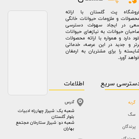
روشگاه پت گلستان با ارائه
حصولات و ملزومات حیوانات خانگی
عی در ایجاد سهولت دسترسی
احبان حیوانات به نیازهای حیوانات
ود دارد و همواره با ارائه محصولات
رتر و جدید در این عرصه، خدماتی
ایسته را برای مشتریان به ارمغان
واهد آورد.
سترسی سریع
اطلاعات
گربه
آدرس
​​شعبه یک: شیراز چهارراه ادبیات
سگ
بلوار گلستان
شعبه دو: شیراز ستارخان مجتمع
پرندگان
بهاران
جوندگان