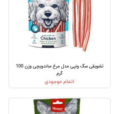
تشویقی سگ ونپی مدل مرغ ساندویچی وزن 100
گرم
اتمام موجودی