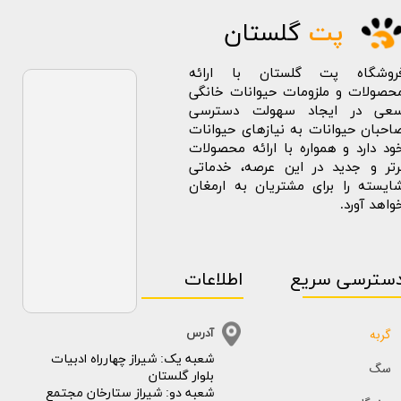
پت
گلستان
روشگاه پت گلستان با ارائه
حصولات و ملزومات حیوانات خانگی
عی در ایجاد سهولت دسترسی
احبان حیوانات به نیازهای حیوانات
ود دارد و همواره با ارائه محصولات
رتر و جدید در این عرصه، خدماتی
ایسته را برای مشتریان به ارمغان
واهد آورد.
سترسی سریع
اطلاعات
گربه
آدرس
​​شعبه یک: شیراز چهارراه ادبیات
سگ
بلوار گلستان
شعبه دو: شیراز ستارخان مجتمع