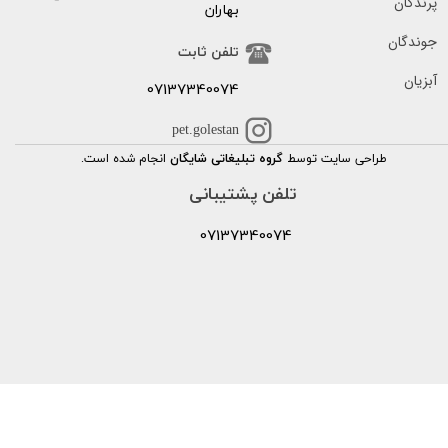
پرندگان
بهاران
جوندگان
تلفن ثابت
آبزیان
07137340074
pet.golestan
طراحی سایت توسط
گروه تبلیغاتی شایگان
انجام شده است.
تلفن پشتیبانی
07137340074