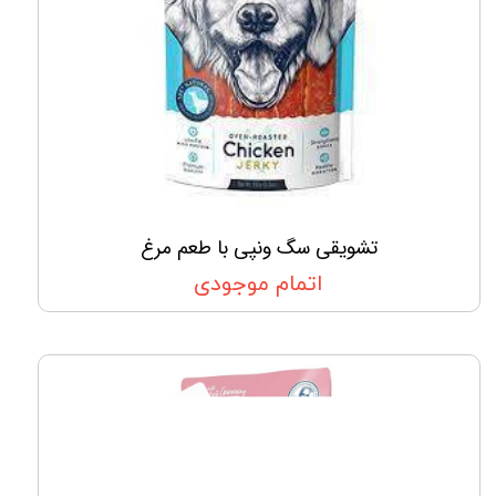
تشویقی سگ ونپی با طعم مرغ
اتمام موجودی