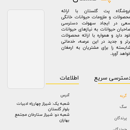
روشگاه پت گلستان با ارائه
حصولات و ملزومات حیوانات خانگی
عی در ایجاد سهولت دسترسی
احبان حیوانات به نیازهای حیوانات
ود دارد و همواره با ارائه محصولات
رتر و جدید در این عرصه، خدماتی
ایسته را برای مشتریان به ارمغان
واهد آورد.
سترسی سریع
اطلاعات
گربه
آدرس
​​شعبه یک: شیراز چهارراه ادبیات
سگ
بلوار گلستان
شعبه دو: شیراز ستارخان مجتمع
پرندگان
بهاران
جوندگان