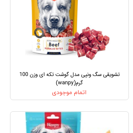
تشویقی سگ ونپی مدل گوشت تکه ای وزن 100
گرم(wanpy)
اتمام موجودی