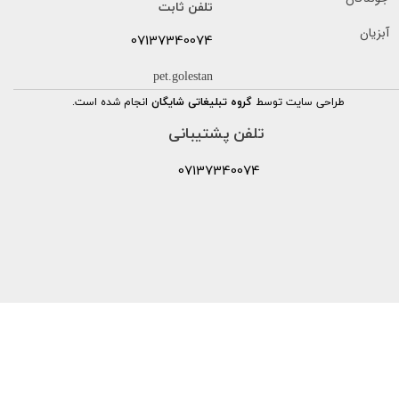
تلفن ثابت
آبزیان
07137340074
pet.golestan
طراحی سایت توسط
گروه تبلیغاتی شایگان
انجام شده است.
تلفن پشتیبانی
07137340074