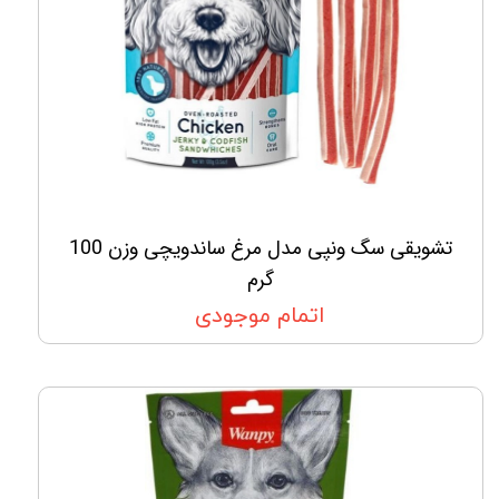
تشویقی سگ ونپی مدل مرغ ساندویچی وزن 100
گرم
اتمام موجودی