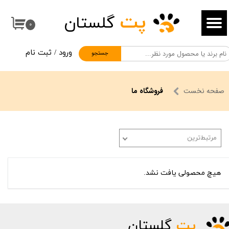
پت
گلستان
حساب کاربری من
۰
تغییر گذر واژه
ورود
/
ثبت نام
جستجو
سفارشات
خروج از حساب کاربری
صفحه نخست
فروشگاه ما
مرتبط‌ترین
هیچ محصولی یافت نشد.
پت
گلستان