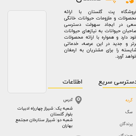
روشگاه پت گلستان با ارائه
حصولات و ملزومات حیوانات خانگی
عی در ایجاد سهولت دسترسی
احبان حیوانات به نیازهای حیوانات
ود دارد و همواره با ارائه محصولات
رتر و جدید در این عرصه، خدماتی
ایسته را برای مشتریان به ارمغان
واهد آورد.
سترسی سریع
اطلاعات
گربه
آدرس
​​شعبه یک: شیراز چهارراه ادبیات
سگ
بلوار گلستان
شعبه دو: شیراز ستارخان مجتمع
پرندگان
بهاران
جوندگان