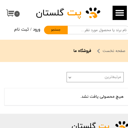
پت
گلستان
حساب کاربری من
۰
تغییر گذر واژه
ورود
/
ثبت نام
جستجو
سفارشات
خروج از حساب کاربری
صفحه نخست
فروشگاه ما
مرتبط‌ترین
هیچ محصولی یافت نشد.
پت
گلستان