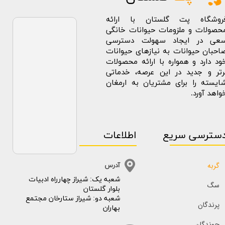
روشگاه پت گلستان با ارائه
حصولات و ملزومات حیوانات خانگی
عی در ایجاد سهولت دسترسی
احبان حیوانات به نیازهای حیوانات
ود دارد و همواره با ارائه محصولات
رتر و جدید در این عرصه، خدماتی
ایسته را برای مشتریان به ارمغان
واهد آورد.
سترسی سریع
اطلاعات
گربه
آدرس
​​شعبه یک: شیراز چهارراه ادبیات
سگ
بلوار گلستان
شعبه دو: شیراز ستارخان مجتمع
پرندگان
بهاران
جوندگان