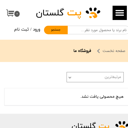
پت
گلستان
حساب کاربری من
۰
تغییر گذر واژه
ورود
/
ثبت نام
جستجو
سفارشات
خروج از حساب کاربری
صفحه نخست
فروشگاه ما
مرتبط‌ترین
هیچ محصولی یافت نشد.
پت
گلستان