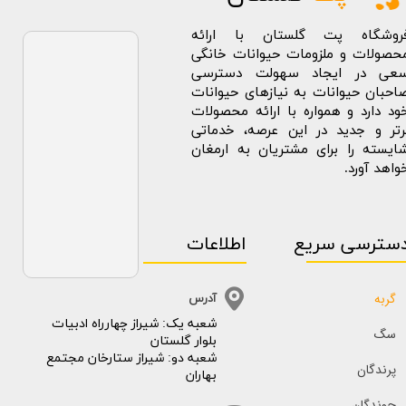
روشگاه پت گلستان با ارائه
حصولات و ملزومات حیوانات خانگی
عی در ایجاد سهولت دسترسی
احبان حیوانات به نیازهای حیوانات
ود دارد و همواره با ارائه محصولات
رتر و جدید در این عرصه، خدماتی
ایسته را برای مشتریان به ارمغان
واهد آورد.
سترسی سریع
اطلاعات
گربه
آدرس
​​شعبه یک: شیراز چهارراه ادبیات
سگ
بلوار گلستان
شعبه دو: شیراز ستارخان مجتمع
پرندگان
بهاران
جوندگان