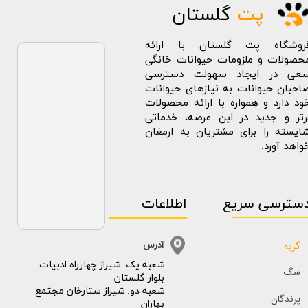
پت
گلستان
روشگاه پت گلستان با ارائه
حصولات و ملزومات حیوانات خانگی
عی در ایجاد سهولت دسترسی
احبان حیوانات به نیازهای حیوانات
ود دارد و همواره با ارائه محصولات
رتر و جدید در این عرصه، خدماتی
ایسته را برای مشتریان به ارمغان
واهد آورد.
سترسی سریع
اطلاعات
گربه
آدرس
​​شعبه یک: شیراز چهارراه ادبیات
سگ
بلوار گلستان
شعبه دو: شیراز ستارخان مجتمع
پرندگان
بهاران