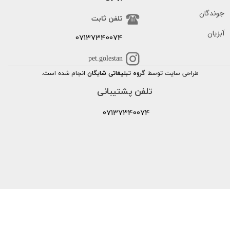
جوندگان
تلفن ثابت
آبزیان
07137340074
pet.golestan
طراحی سایت توسط
گروه تبلیغاتی شایگان
انجام شده است.
تلفن پشتیبانی
07137340074