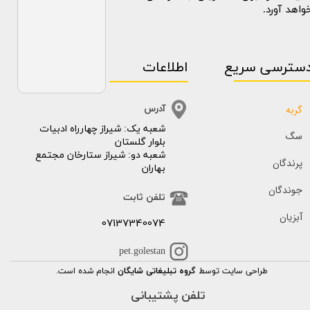
واهد آورد.
سترسی سریع
اطلاعات
گربه
آدرس
​​شعبه یک: شیراز چهارراه ادبیات
سگ
بلوار گلستان
شعبه دو: شیراز ستارخان مجتمع
پرندگان
بهاران
جوندگان
تلفن ثابت
آبزیان
07137340074
pet.golestan
طراحی سایت توسط
گروه تبلیغاتی شایگان
انجام شده است.
تلفن پشتیبانی