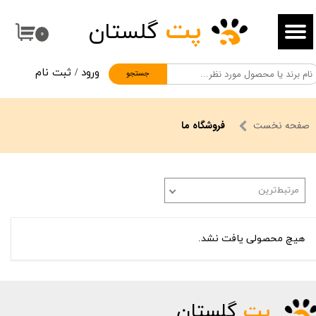
پت
گلستان
حساب کاربری من
۰
تغییر گذر واژه
ورود
/
ثبت نام
جستجو
سفارشات
خروج از حساب کاربری
صفحه نخست
فروشگاه ما
مرتبط‌ترین
هیچ محصولی یافت نشد.
پت
گلستان