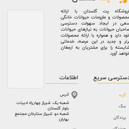
روشگاه پت گلستان با ارائه
حصولات و ملزومات حیوانات خانگی
عی در ایجاد سهولت دسترسی
احبان حیوانات به نیازهای حیوانات
ود دارد و همواره با ارائه محصولات
رتر و جدید در این عرصه، خدماتی
ایسته را برای مشتریان به ارمغان
واهد آورد.
سترسی سریع
اطلاعات
گربه
آدرس
​​شعبه یک: شیراز چهارراه ادبیات
سگ
بلوار گلستان
شعبه دو: شیراز ستارخان مجتمع
پرندگان
بهاران
جوندگان