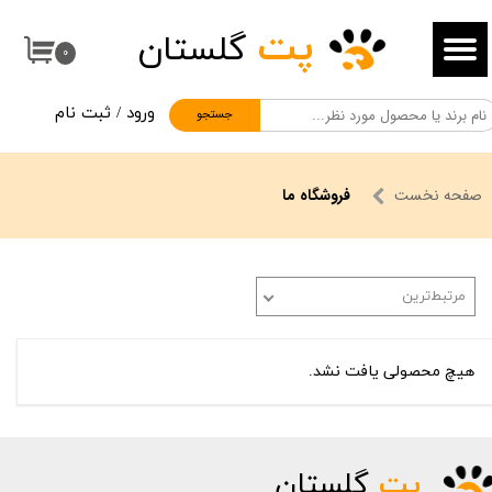
پت
گلستان
حساب کاربری من
۰
تغییر گذر واژه
ورود
/
ثبت نام
جستجو
سفارشات
خروج از حساب کاربری
صفحه نخست
فروشگاه ما
مرتبط‌ترین
هیچ محصولی یافت نشد.
پت
گلستان