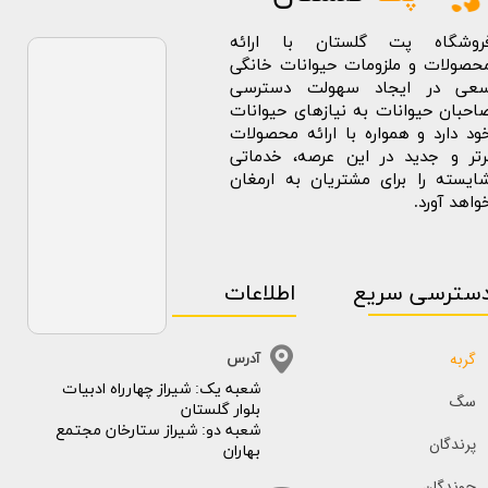
روشگاه پت گلستان با ارائه
حصولات و ملزومات حیوانات خانگی
عی در ایجاد سهولت دسترسی
احبان حیوانات به نیازهای حیوانات
ود دارد و همواره با ارائه محصولات
رتر و جدید در این عرصه، خدماتی
ایسته را برای مشتریان به ارمغان
واهد آورد.
سترسی سریع
اطلاعات
گربه
آدرس
​​شعبه یک: شیراز چهارراه ادبیات
سگ
بلوار گلستان
شعبه دو: شیراز ستارخان مجتمع
پرندگان
بهاران
جوندگان