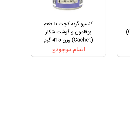
کنسرو گربه کچت با طعم
گوشت گاو و جگر (Cachet)
بوقلمون و گوشت شکار
(Cachet) وزن 415 گرم
اتمام موجودی