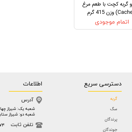
 گربه کچت با طعم مرغ
اتمام موجودی
دسترسی سریع
اطلاعات
گربه
آدرس
سگ
​​شعبه یک: شیراز چهار
شعبه دو: شیراز ستار
پرندگان
74
تلفن ثابت
جوندگان