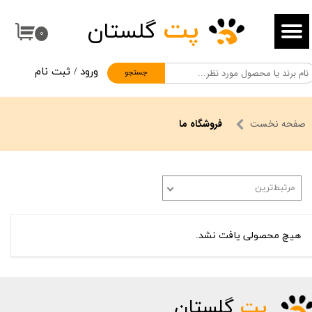
پت
گلستان
حساب کاربری من
۰
تغییر گذر واژه
ورود
/
ثبت نام
جستجو
سفارشات
خروج از حساب کاربری
صفحه نخست
فروشگاه ما
مرتبط‌ترین
هیچ محصولی یافت نشد.
پت
گلستان