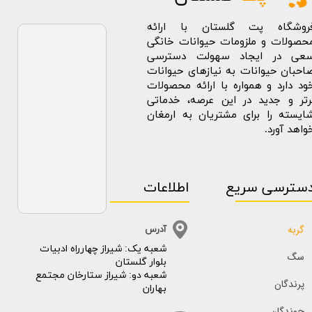
روشگاه پت گلستان با ارائه
حصولات و ملزومات حیوانات خانگی
عی در ایجاد سهولت دسترسی
احبان حیوانات به نیازهای حیوانات
ود دارد و همواره با ارائه محصولات
رتر و جدید در این عرصه، خدماتی
ایسته را برای مشتریان به ارمغان
واهد آورد.
سترسی سریع
اطلاعات
گربه
آدرس
​​شعبه یک: شیراز چهارراه ادبیات
سگ
بلوار گلستان
شعبه دو: شیراز ستارخان مجتمع
پرندگان
بهاران
جوندگان