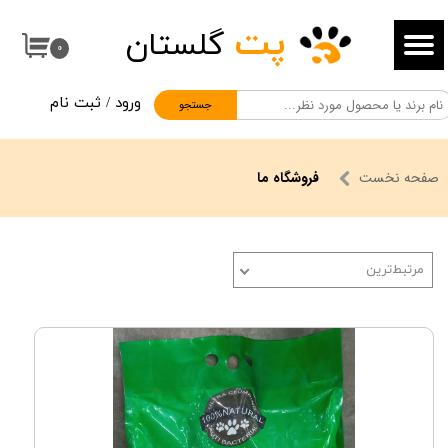
پت
گلستان
حساب کاربری من
۰
تغییر گذر واژه
ورود
/
ثبت نام
جستجو
سفارشات
خروج از حساب کاربری
صفحه نخست
فروشگاه ما
مرتبط‌ترین