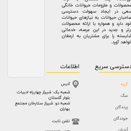
حصولات و ملزومات حیوانات خانگی
عی در ایجاد سهولت دسترسی
احبان حیوانات به نیازهای حیوانات
ود دارد و همواره با ارائه محصولات
رتر و جدید در این عرصه، خدماتی
ایسته را برای مشتریان به ارمغان
واهد آورد.
سترسی سریع
اطلاعات
گربه
آدرس
​​شعبه یک: شیراز چهارراه ادبیات
سگ
بلوار گلستان
شعبه دو: شیراز ستارخان مجتمع
پرندگان
بهاران
جوندگان
تلفن ثابت
آبزیان