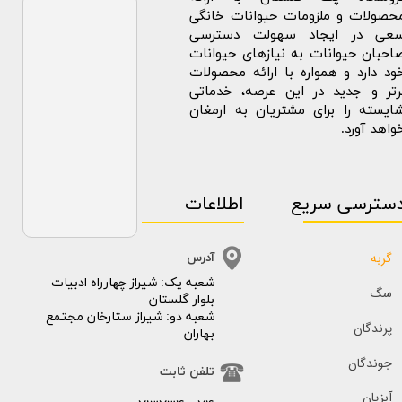
حصولات و ملزومات حیوانات خانگی
عی در ایجاد سهولت دسترسی
احبان حیوانات به نیازهای حیوانات
ود دارد و همواره با ارائه محصولات
رتر و جدید در این عرصه، خدماتی
ایسته را برای مشتریان به ارمغان
واهد آورد.
سترسی سریع
اطلاعات
گربه
آدرس
​​شعبه یک: شیراز چهارراه ادبیات
سگ
بلوار گلستان
شعبه دو: شیراز ستارخان مجتمع
پرندگان
بهاران
جوندگان
تلفن ثابت
آبزیان