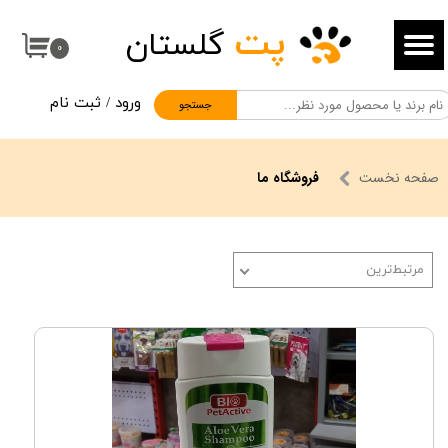
پت
گلستان
حساب کاربری من
۰
تغییر گذر واژه
ورود
/
ثبت نام
جستجو
سفارشات
خروج از حساب کاربری
صفحه نخست
فروشگاه ما
مرتبط‌ترین