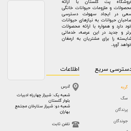
روشگاه پت گلستان با ارائه
حصولات و ملزومات حیوانات خانگی
عی در ایجاد سهولت دسترسی
احبان حیوانات به نیازهای حیوانات
ود دارد و همواره با ارائه محصولات
رتر و جدید در این عرصه، خدماتی
ایسته را برای مشتریان به ارمغان
واهد آورد.
سترسی سریع
اطلاعات
گربه
آدرس
​​شعبه یک: شیراز چهارراه ادبیات
سگ
بلوار گلستان
شعبه دو: شیراز ستارخان مجتمع
پرندگان
بهاران
جوندگان
تلفن ثابت