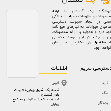
پت
گلستان
روشگاه پت گلستان با ارائه
حصولات و ملزومات حیوانات خانگی
عی در ایجاد سهولت دسترسی
احبان حیوانات به نیازهای حیوانات
ود دارد و همواره با ارائه محصولات
رتر و جدید در این عرصه، خدماتی
ایسته را برای مشتریان به ارمغان
واهد آورد.
سترسی سریع
اطلاعات
گربه
آدرس
​​شعبه یک: شیراز چهارراه ادبیات
سگ
بلوار گلستان
شعبه دو: شیراز ستارخان مجتمع
پرندگان
بهاران