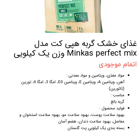
غذای خشک گربه هپی کت مدل
Minkas perfect mix وزن یک کیلویی
اتمام موجودی
مواد مغذی، ویتامین و مواد معدنی :
آهن، ویتامین A، ویتامین E، ویتامین D3، امگا 3، امگا 6، تورین
(تائورین)
مناسب :
گربه بالغ
فواید محصول :
بهبود سلامت پوست، بهبود سلامت مو، بهبود سلامت استخوان و
مفاصل، بهبود سلامت دندان، هضم آسان
بسته بندی یک کیلویی پت گلستان