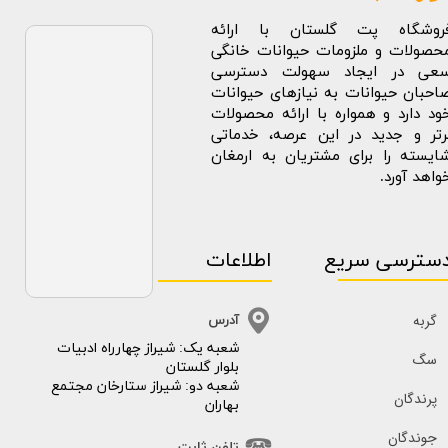
روشگاه پت گلستان با ارائه
حصولات و ملزومات حیوانات خانگی
عی در ایجاد سهولت دسترسی
احبان حیوانات به نیازهای حیوانات
ود دارد و همواره با ارائه محصولات
رتر و جدید در این عرصه، خدماتی
ایسته را برای مشتریان به ارمغان
واهد آورد.
سترسی سریع
اطلاعات
گربه
آدرس
​​شعبه یک: شیراز چهارراه ادبیات
سگ
بلوار گلستان
شعبه دو: شیراز ستارخان مجتمع
پرندگان
بهاران
جوندگان
تلفن ثابت