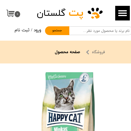
پت
گلستان
حساب کاربری من
۰
تغییر گذر واژه
ورود
/
ثبت نام
جستجو
سفارشات
خروج از حساب کاربری
فروشگاه
صفحه محصول