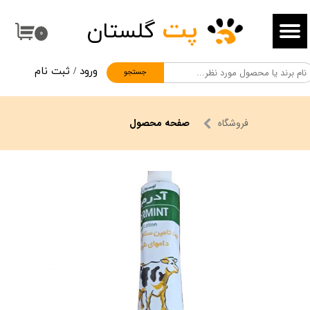
پت
گلستان
حساب کاربری من
۰
تغییر گذر واژه
ورود
/
ثبت نام
جستجو
سفارشات
خروج از حساب کاربری
فروشگاه
صفحه محصول