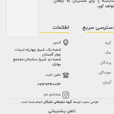
ایسته را برای مشتریان به ارمغان
واهد آورد.
سترسی سریع
اطلاعات
گربه
آدرس
​​شعبه یک: شیراز چهارراه ادبیات
سگ
بلوار گلستان
شعبه دو: شیراز ستارخان مجتمع
پرندگان
بهاران
جوندگان
تلفن ثابت
آبزیان
07137340074
pet.golestan
طراحی سایت توسط
گروه تبلیغاتی شایگان
انجام شده است.
تلفن پشتیبانی